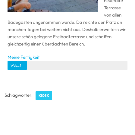
neue/alte
Terrasse
von allen
Badegästen angenommen wurde. Da reichte der Platz an
manchen Tagen bei weitem nicht aus. Deshalb erweitern wir
unsere schön gelegene Freibadterrasse und schaffen
gleichzeitig einen überdachten Bereich.
Meine Fertigkeit
Webdesigner
1
6
%
Schlagwörter:
KIOSK